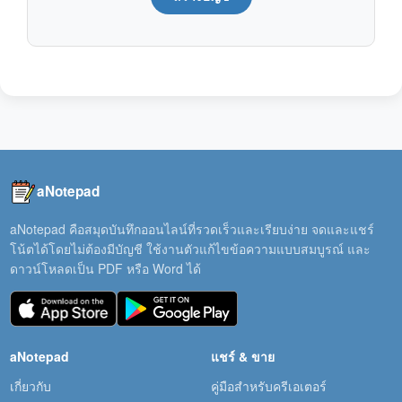
aNotepad
aNotepad คือสมุดบันทึกออนไลน์ที่รวดเร็วและเรียบง่าย จดและแชร์
โน้ตได้โดยไม่ต้องมีบัญชี ใช้งานตัวแก้ไขข้อความแบบสมบูรณ์ และ
ดาวน์โหลดเป็น PDF หรือ Word ได้
aNotepad
แชร์ & ขาย
เกี่ยวกับ
คู่มือสำหรับครีเอเตอร์