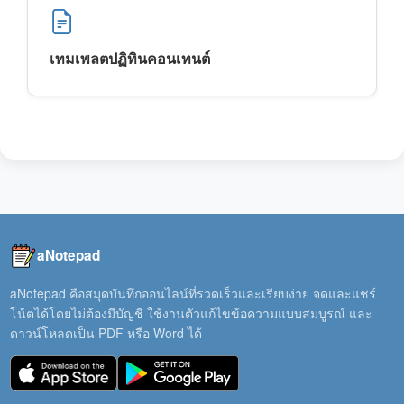
เทมเพลตปฏิทินคอนเทนต์
aNotepad
aNotepad คือสมุดบันทึกออนไลน์ที่รวดเร็วและเรียบง่าย จดและแชร์
โน้ตได้โดยไม่ต้องมีบัญชี ใช้งานตัวแก้ไขข้อความแบบสมบูรณ์ และ
ดาวน์โหลดเป็น PDF หรือ Word ได้