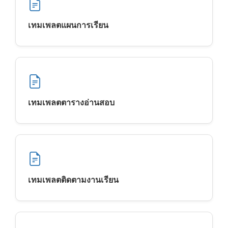
เทมเพลตแผนการเรียน
เทมเพลตตารางอ่านสอบ
เทมเพลตติดตามงานเรียน