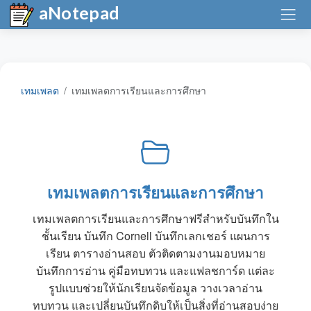
aNotepad
เทมเพลต
เทมเพลตการเรียนและการศึกษา
เทมเพลตการเรียนและการศึกษา
เทมเพลตการเรียนและการศึกษาฟรีสำหรับบันทึกใน
ชั้นเรียน บันทึก Cornell บันทึกเลกเชอร์ แผนการ
เรียน ตารางอ่านสอบ ตัวติดตามงานมอบหมาย
บันทึกการอ่าน คู่มือทบทวน และแฟลชการ์ด แต่ละ
รูปแบบช่วยให้นักเรียนจัดข้อมูล วางเวลาอ่าน
ทบทวน และเปลี่ยนบันทึกดิบให้เป็นสิ่งที่อ่านสอบง่าย