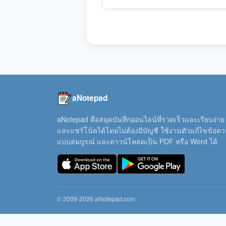
aNotepad
aNotepad คือสมุดบันทึกออนไลน์ที่รวดเร็วและเรียบง่าย
และแชร์โน้ตได้โดยไม่ต้องมีบัญชี ใช้งานตัวแก้ไขข้อค
แบบสมบูรณ์ และดาวน์โหลดเป็น PDF หรือ Word ได้
© 2009-2026 aNotepad.com