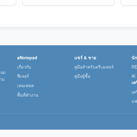
aNotepad
แชร์ & ขาย
นั
เกี่ยวกับ
คู่มือสำหรับครีเอเตอร์
RE
 จด
ฟีเจอร์
คู่มือผู้ซื้อ
AI
วาม
เคร
เทมเพลต
เคร
พื้นที่ทำงาน
แฟ