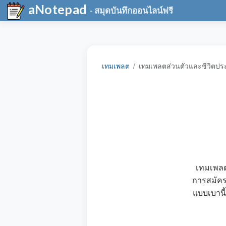
aNotepad
- สมุดบันทึกออนไลน์ฟรี
เทมเพลต
เทมเพลตส่วนตัวและชีวิตปร
เทมเพลต
การสมัค
แบบเบานี