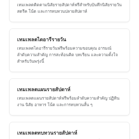
เทมเพลตติดตามนิสัยรายสัปดาห์ฟรีสำหรับบันทึกนิสัยรายวัน
สตรีค โน้ต และการทบทวนปลายสัปดาห์
เทมเพลตไดอารีรายวัน
เทมเพลตไดอารีรายวันฟรีพร้อมความขอบคุณ อารมณ์
ลำดับความสำคัญ การสะท้อนคิด บทเรียน และความตั้งใจ
สำหรับวันพรุ่งนี้
เทมเพลตแผนรายสัปดาห์
เทมเพลตแผนรายสัปดาห์ฟรีพร้อมลำดับความสำคัญ ปฏิทิน
งาน นิสัย อาหาร โน้ต และการทบทวนสั้น ๆ
เทมเพลตทบทวนรายสัปดาห์