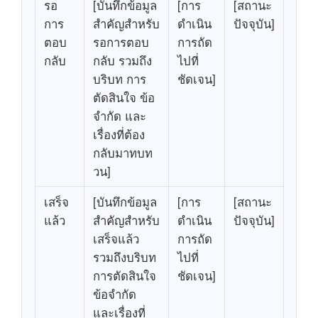
รอ
[บันทึกข้อมูล
[การ
[สถานะ
การ
สำคัญสำหรับ
ดำเนิน
ปัจจุบัน]
ตอบ
รอการตอบ
การถัด
กลับ
กลับ รวมถึง
ไปที่
บริบท การ
ชัดเจน]
ตัดสินใจ ข้อ
จำกัด และ
เรื่องที่ต้อง
กลับมาทบท
วน]
เสร็จ
[บันทึกข้อมูล
[การ
[สถานะ
แล้ว
สำคัญสำหรับ
ดำเนิน
ปัจจุบัน]
เสร็จแล้ว
การถัด
รวมถึงบริบท
ไปที่
การตัดสินใจ
ชัดเจน]
ข้อจำกัด
และเรื่องที่