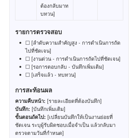
ต้องกลับมาท
บทวน]
รายการตรวจสอบ
☐ [ลำดับความสำคัญสูง - การดำเนินการถัด
ไปที่ชัดเจน]
☐ [งานด่วน - การดำเนินการถัดไปที่ชัดเจน]
☐ [รอการตอบกลับ - บันทึกเพิ่มเติม]
☐ [เสร็จแล้ว - ทบทวน]
การสะท้อนผล
ความคืบหน้า:
[รายละเอียดที่ต้องบันทึก]
บันทึก:
[บันทึกเพิ่มเติม]
ขั้นตอนถัดไป:
[เปลี่ยนบันทึกให้เป็นงานย่อยที่
ชัดเจน ระบุผู้รับผิดชอบเมื่อจำเป็น แล้วกลับมา
ตรวจตามวันที่กำหนด]